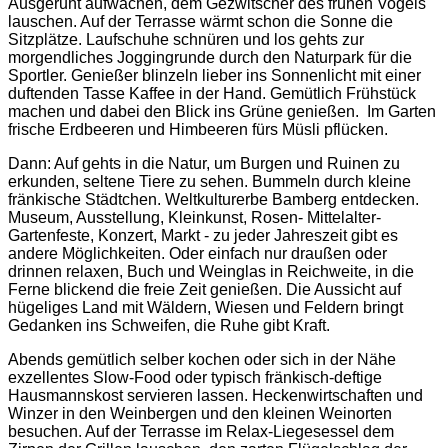
Ausgeruht aufwachen, dem Gezwitscher des frühen Vogels
lauschen. Auf der Terrasse wärmt schon die Sonne die
Sitzplätze. Laufschuhe schnüren und los gehts zur
morgendliches Joggingrunde durch den Naturpark für die
Sportler. Genießer blinzeln lieber ins Sonnenlicht mit einer
duftenden Tasse Kaffee in der Hand. Gemütlich Frühstück
machen und dabei den Blick ins Grüne genießen. Im Garten
frische Erdbeeren und Himbeeren fürs Müsli pflücken.
Dann: Auf gehts in die Natur, um Burgen und Ruinen zu
erkunden, seltene Tiere zu sehen. Bummeln durch kleine
fränkische Städtchen. Weltkulturerbe Bamberg entdecken.
Museum, Ausstellung, Kleinkunst, Rosen- Mittelalter-
Gartenfeste, Konzert, Markt - zu jeder Jahreszeit gibt es
andere Möglichkeiten. Oder einfach nur draußen oder
drinnen relaxen, Buch und Weinglas in Reichweite, in die
Ferne blickend die freie Zeit genießen. Die Aussicht auf
hügeliges Land mit Wäldern, Wiesen und Feldern bringt
Gedanken ins Schweifen, die Ruhe gibt Kraft.
Abends gemütlich selber kochen oder sich in der Nähe
exzellentes Slow-Food oder typisch fränkisch-deftige
Hausmannskost servieren lassen. Heckenwirtschaften und
Winzer in den Weinbergen und den kleinen Weinorten
besuchen. Auf der Terrasse im Relax-Liegesessel dem