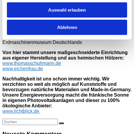
32 km, heimische Wildtiere, Greifvögel
Auswahl erlauben
www.maerchenwald-sambachshof.de
in Bad Königshofen,
ca. 43 km kurvige Nebenstrecke, schön für kleine Kinder
www.tiergarten.nuernberg.de
in Nürnberg, ca. 100 km
hauptsächlich Autobahn, schöner Landschafts-Tierpark
Ablehnen
www.monsterbagger.de
in Rattelsdorf, ca. 25 km
Nebenstrecken, Freizeitpark für Baggerfans u. größtes
Erdmaschinenmuseum Deutschlands
Von hier stammt unsere maßgeschneiderte Einrichtung
aus eigener Herstellung und aus heimischen Hölzern:
www.thomasschuhmann.de
www.eichenfrau.de
Nachhaltigkeit ist uns schon immer wichtig. Wir
verzichten so weit als möglich auf Kunststoffe und
bevorzugen natürliche Materialien und Made-in-Germany.
Unsere Energieversorgung macht die fränkische Sonne
in eigenen Photovoltaikanlagen und dieser zu 100%
ökologische Anbieter:
www.lichtblick.de
Neueste Kommentare