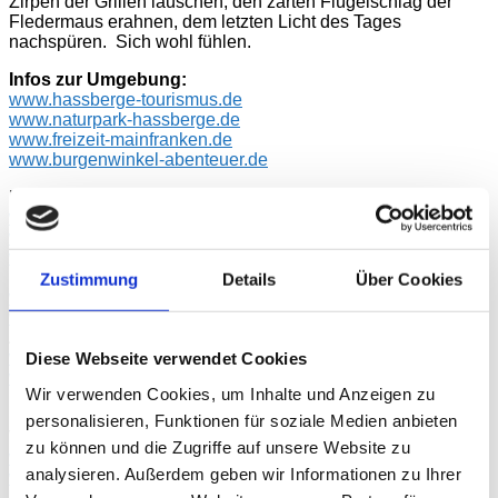
Zirpen der Grillen lauschen, den zarten Flügelschlag der
Fledermaus erahnen, dem letzten Licht des Tages
nachspüren. Sich wohl fühlen.
Infos zur Umgebung:
www.
hassberge-tourismus.de
www.naturpark-hassberge.de
www.freizeit-mainfranken.de
www.burgenwinkel-abenteuer.de
Nachbarstädte:
www.bamberg.de
Weltkulturerbestadt Bamberg
www.coburg.de
Werte und Wandel
www.bayreuth.de
Kulturstadt zwischen grünen Hügeln,
Festspielstadt
Zustimmung
Details
Über Cookies
www.nuernberg.de
Mittelfränkische Metropole
www.koenigsberg.de
Regiomontanusstadt, historische
Altstadt mit romantischen Fachwerkhäusern
www.zeil-am-main.de
Weinstädtchen am Main
Diese Webseite verwendet Cookies
www.sesslach.de
Sehenswertes mittelalterliches Städtchen
Wir verwenden Cookies, um Inhalte und Anzeigen zu
mit intakter Stadtmauer
personalisieren, Funktionen für soziale Medien anbieten
Veranstaltungen:
zu können und die Zugriffe auf unsere Website zu
www.frankentipps.de
analysieren. Außerdem geben wir Informationen zu Ihrer
www.rosenmesse.de