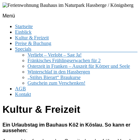
Menü
Ihr Ferienhaus mit Herz und Stil
Ferienwohnung Bauhaus im Naturpark
Startseite
Hassberge / Königsberg
Einblick
Kultur & Freizeit
Preise & Buchung
Specials
Verliebt – Verlobt – Sag Ja!
Fränkisches Frühlingserwachen für 2
Osterzeit in Franken – Auszeit für Körper und Seele
Winterschlaf in den Hassbergen
„Stöhrs Bierart“ Braukurse
Gutschein zum Verschenken!
AGB
Kontakt
Kultur & Freizeit
Ein Urlaubstag im Bauhaus Kö2 in Köslau. So kann er
aussehen: