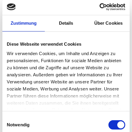
Moderner Komfort und zeitloses Ambiente in historischen
Mauern. Komfortabel, funktionell und mit edlen Materialien
vom Schreinermeister persönlich geschaffen.
Lichtdurchflutete Naturholz-Wohnküche
mit sonniger
Zustimmung
Details
Über Cookies
Frühstücksterrasse und ländlichem Weitblick
Moderner Wohnbereich
mit ausziehbarem Schlafsofa,
Musikanlage, Sat/Smart-TV Flatscreen, WLAN
Diese Webseite verwendet Cookies
Zwei Schlafzimmer,
eines mit Doppelbett 200x180 cm,
Wir verwenden Cookies, um Inhalte und Anzeigen zu
direkt daneben das zweite Schlafzimmer mit Bett 200x140
personalisieren, Funktionen für soziale Medien anbieten
cm.
zu können und die Zugriffe auf unsere Website zu
Geräumige Einbauschränke in beiden Zimmern
analysieren. Außerdem geben wir Informationen zu Ihrer
Bad mit Dusche/WC/Bidet
mit Handtuchwärmer und
Verwendung unserer Website an unsere Partner für
Fußbodenheizung
soziale Medien, Werbung und Analysen weiter. Unsere
Terrasse mit Weitsicht
ins Grüne, Naschgarten und
Partner führen diese Informationen möglicherweise mit
Ziergarten direkt vor der Haustüre. Dazu Terrassenmöbel
weiteren Daten zusammen, die Sie ihnen bereitgestellt
und extra rückenfreundliche Profi-Relaxliegen
haben oder die sie im Rahmen Ihrer Nutzung der Dienste
Neu: Klimaanlage und eigener Strom aus der
gesammelt haben.
Einwilligungsauswahl
fränkischen Sonne!
Notwendig
Nichtraucherwohnung