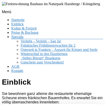
Menü
Ihr Ferienhaus mit Herz und Stil
Ferienwohnung Bauhaus im Naturpark
Startseite
Hassberge / Königsberg
Einblick
Kultur & Freizeit
Preise & Buchung
Specials
Verliebt – Verlobt – Sag Ja!
Fränkisches Frühlingserwachen für 2
Osterzeit in Franken – Auszeit für Körper und Seele
Winterschlaf in den Hassbergen
„Stöhrs Bierart“ Braukurse
Gutschein zum Verschenken!
AGB
Kontakt
Einblick
Sie bewohnen ganz alleine die restaurierte ehemalige
Scheune eines fränkischen Bauernhofes. Es erwartet Sie ein
völlig überraschendes Innenleben: